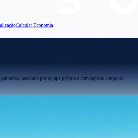
alização
Calcular Economia
enheiros, instalado por equipe própria e com suporte completo.