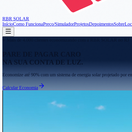
RBR SOLAR
Início
Como Funciona
Preço/Simulador
Projetos
Depoimentos
Sobre
Loc
⭐ Mais de 4.000 clientes economizando com a RBR SOLAR no RJ
PARE DE PAGAR CARO
NA SUA CONTA DE LUZ.
Economize até 90% com um sistema de energia solar projetado por eng
Calcular Economia